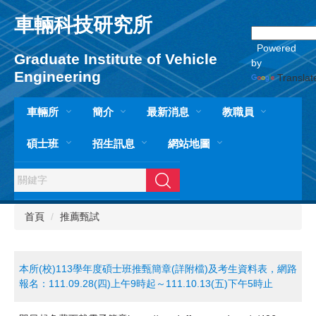
跳
車輛科技研究所
到
主
Powered
要
Graduate Institute of Vehicle
by
內
Engineering
Translat
容
區
車輛所
簡介
最新消息
教職員
碩士班
招生訊息
網站地圖
搜尋
首頁
推薦甄試
本所(校)113學年度碩士班推甄簡章(詳附檔)及考生資料表，網路
報名：111.09.28(四)上午9時起～111.10.13(五)下午5時止