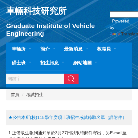
跳
車輛科技研究所
到
主
Powered
要
Graduate Institute of Vehicle
by
內
Engineering
Translat
容
區
車輛所
簡介
最新消息
教職員
碩士班
招生訊息
網站地圖
搜尋
首頁
考試招生
★公告本所(校)115學年度碩士班招生考試錄取名單（詳附件）
1.正備取生報到通知單於3月27日以限時郵件寄出，另E-mail至