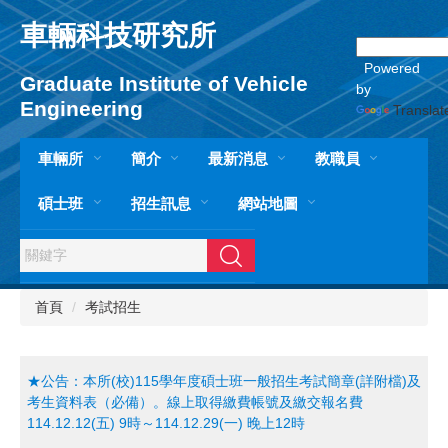
跳
車輛科技研究所
到
主
Powered
要
Graduate Institute of Vehicle
by
內
Engineering
Translat
容
區
車輛所
簡介
最新消息
教職員
碩士班
招生訊息
網站地圖
搜尋
首頁
考試招生
★公告：本所(校)115學年度碩士班一般招生考試簡章(詳附檔)及
考生資料表（必備）。線上取得繳費帳號及繳交報名費
114.12.12(五) 9時～114.12.29(一) 晚上12時