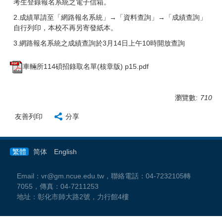
考生登錄報名系統之電子信箱。
2.成績單請至「網路報名系統」→「資料查詢」→「成績查詢」
自行列印，本校不再另寄發紙本。
3.網路報名系統之成績查詢於3月14日上午10時開放查詢
車輛所114碩招錄取名單(核章版) p15.pdf
瀏覽數:
710
友善列印
分享
繁體
简体
English
Email：vr@gm.ncue.edu.tw，聯絡電話：04-7232105轉
7055，傳真：04-7211253
地址：彰化市師大路2號，力行館4樓