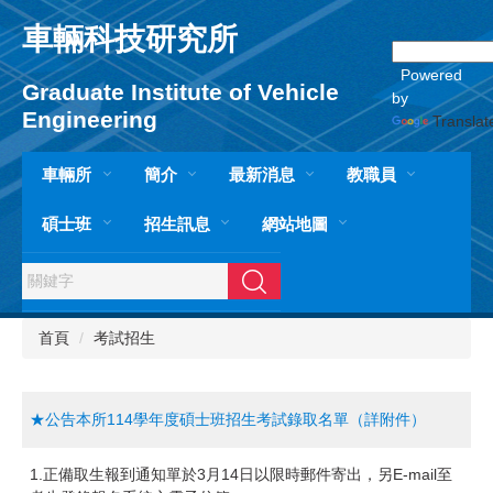
跳
車輛科技研究所
到
主
Powered
要
Graduate Institute of Vehicle
by
內
Engineering
Translat
容
區
車輛所
簡介
最新消息
教職員
碩士班
招生訊息
網站地圖
搜尋
首頁
考試招生
★公告本所114學年度碩士班招生考試錄取名單（詳附件）
1.正備取生報到通知單於3月14日以限時郵件寄出，另E-mail至